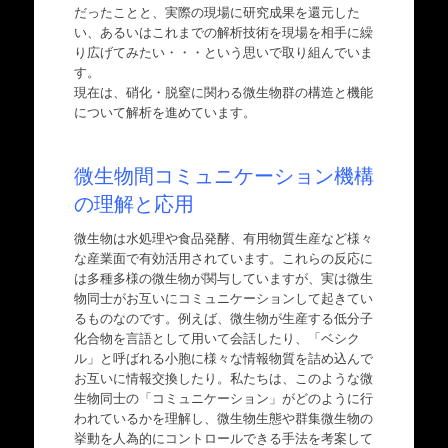
だったことと、実際の現場に研究成果を還元した
い、あるいはこれまでの解析技術を現場を相手に繰
り広げてみたい・・・という思いで取り組んでいま
す。
現在は、硝化・脱窒に関わる微生物群の構造と機能
について解析を進めています。
微生物間コミュニケーション機構
の理解と応用
微生物は水処理や食品発酵、有用物質生産など様々
な産業面で有効活用されています。これらの反応に
は多種多様の微生物が関与していますが、実は微生
物同士がお互いにコミュニケーションして起きてい
るものなのです。例えば、微生物が生産する低分子
化合物を言語として用いて会話したり、「ベシク
ル」と呼ばれる小胞に様々な情報物質を詰め込んで
お互いに情報交換したり。私たちは、このような微
生物同士の「コミュニケーション」がどのように行
われているかを理解し、微生物生態や群集微生物の
挙動を人為的にコントロールできる手法を考案して