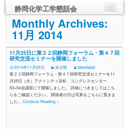
静岡化学工学懇話会
Monthly Archives:
静岡化学工学懇話会とは
11月 2014
講演会のご案内
組織
11月25日に第２２回静岡フォーラム・第４７回
研究交流セミナーを開催しました
入会のご案内
2014年11月25日
未分類
takedalab
第２２回静岡フォーラム・第４７回研究交流セミナーを11
会報
月25日（火）アクトシティ浜松 コングレスセンター
53+54会議室にて開催しました。 詳細につきましてはこち
リンク
らをご確認ください。 関係者の方は写真をこちらに置きま
お問い合わせ
した
…
Continue Reading ››