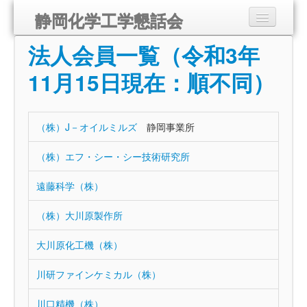
静岡化学工学懇話会
法人会員一覧（令和3年
静岡化学工学懇話会とは
11月15日現在：順不同）
講演会のご案内
組織
（株）J－オイルミルズ
静岡事業所
入会のご案内
（株）エフ・シー・シー技術研究所
会報
遠藤科学（株）
リンク
（株）大川原製作所
お問い合わせ
大川原化工機（株）
川研ファインケミカル（株）
川口精機（株）