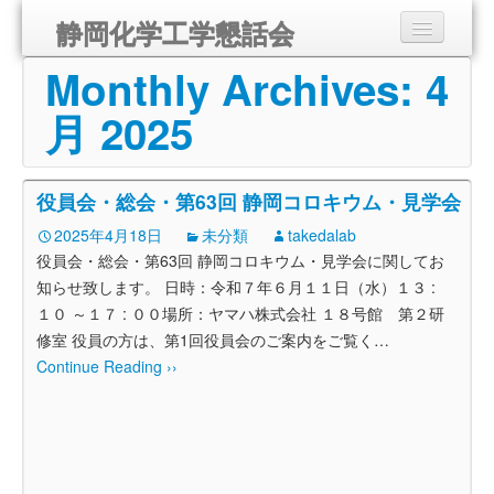
静岡化学工学懇話会
Monthly Archives:
4
静岡化学工学懇話会とは
月 2025
講演会のご案内
組織
役員会・総会・第63回 静岡コロキウム・見学会
入会のご案内
2025年4月18日
未分類
takedalab
役員会・総会・第63回 静岡コロキウム・見学会に関してお
会報
知らせ致します。 日時：令和７年６月１１日（水）１３ :
１０ ～１７ : ００場所：ヤマハ株式会社 １８号館 第２研
リンク
修室 役員の方は、第1回役員会のご案内をご覧く
…
Continue Reading ››
お問い合わせ