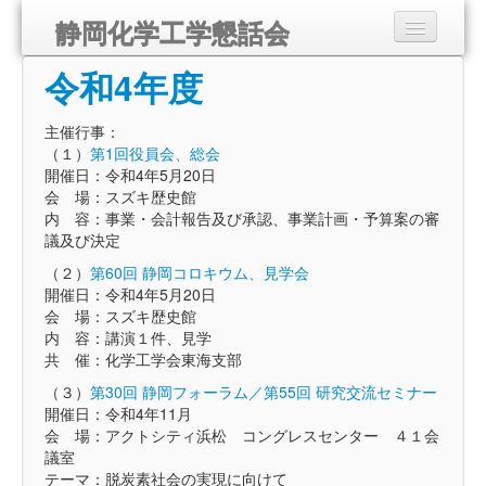
静岡化学工学懇話会
令和4年度
静岡化学工学懇話会とは
講演会のご案内
主催行事：
（１）
第1回役員会、総会
開催日：令和4年5月20日
組織
会 場：スズキ歴史館
内 容：事業・会計報告及び承認、事業計画・予算案の審
入会のご案内
議及び決定
（２）
第60回 静岡コロキウム、見学会
会報
開催日：令和4年5月20日
会 場：スズキ歴史館
リンク
内 容：講演１件、見学
共 催：化学工学会東海支部
お問い合わせ
（３）
第30回 静岡フォーラム／第55回 研究交流セミナー
開催日：令和4年11月
会 場：アクトシティ浜松 コングレスセンター ４１会
議室
テーマ：脱炭素社会の実現に向けて