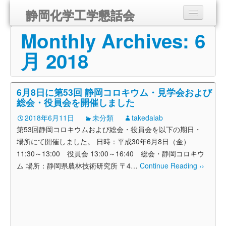
静岡化学工学懇話会
Monthly Archives:
6
静岡化学工学懇話会とは
月 2018
講演会のご案内
組織
6月8日に第53回 静岡コロキウム・見学会および
総会・役員会を開催しました
入会のご案内
2018年6月11日
未分類
takedalab
第53回静岡コロキウムおよび総会・役員会を以下の期日・
会報
場所にて開催しました。 日時：平成30年6月8日（金）
11:30～13:00 役員会 13:00～16:40 総会・静岡コロキウ
リンク
ム 場所：静岡県農林技術研究所 〒4
…
Continue Reading ››
お問い合わせ