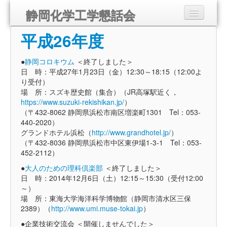
静岡化学工学懇話会
平成26年度
静岡化学工学懇話会とは
講演会のご案内
●
静岡コロキウム
＜終了しました＞
日 時：平成27年1月23日（金）12:30～18:15（12:00よ
り受付）
組織
場 所：スズキ歴史館（集合）（JR高塚駅近く，
https://www.suzuki-rekishikan.jp/
）
入会のご案内
（〒432-8062 静岡県浜松市南区増楽町1301 Tel：053-
440-2020）
会報
グランドホテル浜松（
http://www.grandhotel.jp/
）
（〒432-8036 静岡県浜松市中区東伊場1-3-1 Tel：053-
452-2112）
リンク
●
大人のための理科倶楽部
＜終了しました＞
お問い合わせ
日 時：2014年12月6日（土）12:15～15:30（受付12:00
～）
場 所：東海大学海洋科学博物館（静岡市清水区三保
2389）（
http://www.umi.muse-tokai.jp
）
●企業技術交流会 ＜開催しませんでした＞