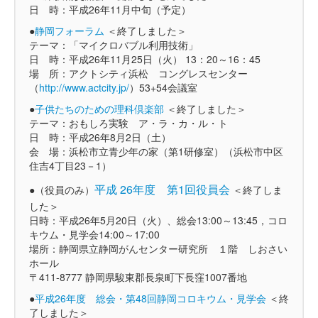
日 時：平成26年11月中旬（予定）
●
静岡フォーラム
＜終了しました＞
テーマ：「マイクロバブル利用技術」
日 時：平成26年11月25日（火） 13：20～16：45
場 所：アクトシティ浜松 コングレスセンター
（
http://www.actcity.jp/
）53+54会議室
●
子供たちのための理科倶楽部
＜終了しました＞
テーマ：おもしろ実験 ア・ラ・カ・ル・ト
日 時：平成26年8月2日（土）
会 場：浜松市立青少年の家（第1研修室）（浜松市中区
住吉4丁目23－1）
平成 26年度 第1回役員会
●（役員のみ）
＜終了しま
した＞
日時：平成26年5月20日（火）、総会13:00～13:45，コロ
キウム・見学会14:00～17:00
場所：静岡県立静岡がんセンター研究所 １階 しおさい
ホール
〒411-8777 静岡県駿東郡長泉町下長窪1007番地
●
平成26年度 総会・第48回静岡コロキウム・見学会
＜終
了しました＞