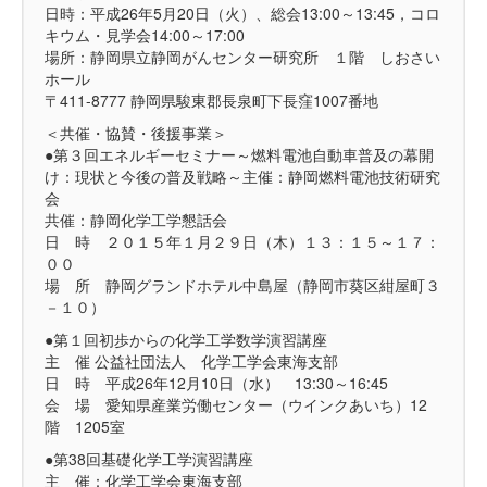
日時：平成26年5月20日（火）、総会13:00～13:45，コロ
キウム・見学会14:00～17:00
場所：静岡県立静岡がんセンター研究所 １階 しおさい
ホール
〒411-8777 静岡県駿東郡長泉町下長窪1007番地
＜共催・協賛・後援事業＞
●第３回エネルギーセミナー～燃料電池自動車普及の幕開
け：現状と今後の普及戦略～主催：静岡燃料電池技術研究
会
共催：静岡化学工学懇話会
日 時 ２０１５年１月２９日（木）１３：１５～１７：
００
場 所 静岡グランドホテル中島屋（静岡市葵区紺屋町３
－１０）
●第１回初歩からの化学工学数学演習講座
主 催 公益社団法人 化学工学会東海支部
日 時 平成26年12月10日（水） 13:30～16:45
会 場 愛知県産業労働センター（ウインクあいち）12
階 1205室
●第38回基礎化学工学演習講座
主 催：化学工学会東海支部